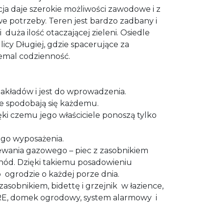
acja daje szerokie możliwości zawodowe i z
we potrzeby. Teren jest bardzo zadbany i
 duża ilość otaczającej zieleni. Osiedle
icy Długiej, gdzie spacerujące za
iemal codzienność.
akładów i jest do wprowadzenia.
le spodobają się każdemu.
ęki czemu jego właściciele ponoszą tylko
ego wyposażenia.
ewania gazowego – piec z zasobnikiem
hód. Dzięki takiemu posadowieniu
o
ogrodzie o każdej porze dnia.
sobnikiem, bidettę i grzejnik
w łazience,
RE, domek ogrodowy, system alarmowy
i