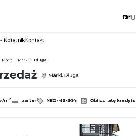
Soci
So
Notatnik
Kontakt
favorite
Marki
Marki
Długa
przedaż
Marki, Długa
2
zł/m
parter
NEO-MS-304
Oblicz ratę kredytu