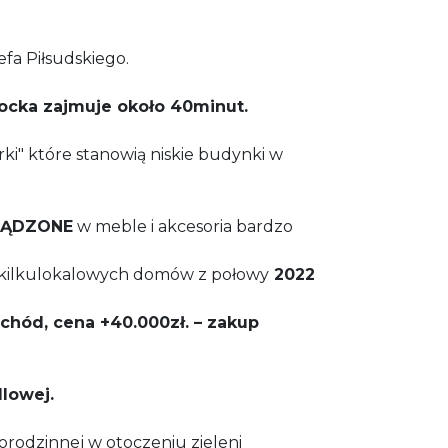
efa Piłsudskiego.
ocka zajmuje około 40minut.
ki" które stanowią niskie budynki w
ZĄDZONE
w meble i akcesoria bardzo
ch kilkulokalowych domów z połowy
2022
hód, cena +40.000zł. – zakup
dlowej.
orodzinnej w otoczeniu zieleni