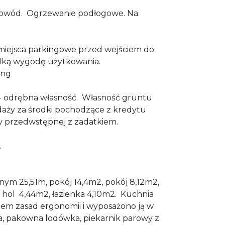
tłowód. Ogrzewanie podłogowe. Na
miejsca parkingowe przed wejściem do
lką wygodę użytkowania.
ing
 - odrębna własność. Własność gruntu
aży za środki pochodzące z kredytu
 przedwstępnej z zadatkiem.
.
ym 25,51m, pokój 14,4m2, pokój 8,12m2,
hol 4,44m2, łazienka
4,10m2.
Kuchnia
em zasad ergonomii i wyposażono ją w
, pakowna lodówka, piekarnik parowy z