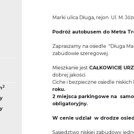
Marki ulica
Długa, rejon Ul. M. Józ
Podróż autobusem do Metra Tr
Zapraszamy na osiedle "Długa Mar
zabudowie szeregowej.
Mieszkanie jest
CAŁKOWICIE UR
dobrej jakości.
Ciche i bezpieczne osiedle niski
2
m
roku.
2 miejsca parkingowe na samoc
y
obligatoryjny.
y
W cenie udział w drodze osie
Sąsiedztwo niskiej zabudowy jedn