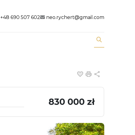
al link
cial link
+48 690 507 602
neo.rychert@gmail.com
Dodaj do ulubiony
Drukuj
Udostępnij
830 000 zł