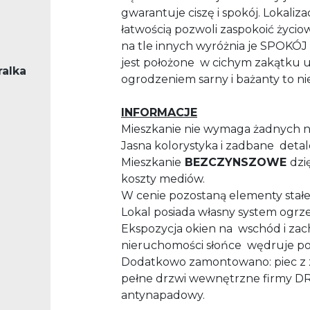
gwarantuje ciszę i spokój. Lokaliz
łatwością pozwoli zaspokoić życio
na tle innych wyróżnia je SPOKÓJ i
jest położone
w cichym zakątku ul
ralka
ogrodzeniem sarny i bażanty to n
INFORMACJE
Mieszkanie nie wymaga żadnych n
Jasna kolorystyka i zadbane deta
Mieszkanie
BEZCZYNSZOWE
dzi
koszty mediów.
W cenie pozostaną elementy stał
Lokal posiada własny system ogrz
Ekspozycja okien na
wschód i zac
nieruchomości słońce wędruje p
Dodatkowo zamontowano: piec z za
pełne drzwi wewnętrzne firmy D
antynapadowy.