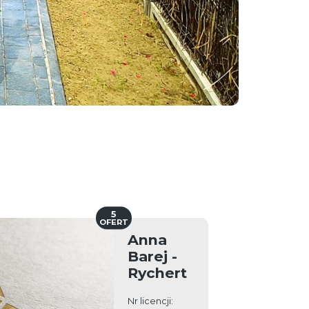
5
OFERT
Anna
Barej -
Rychert
Nr licencji: