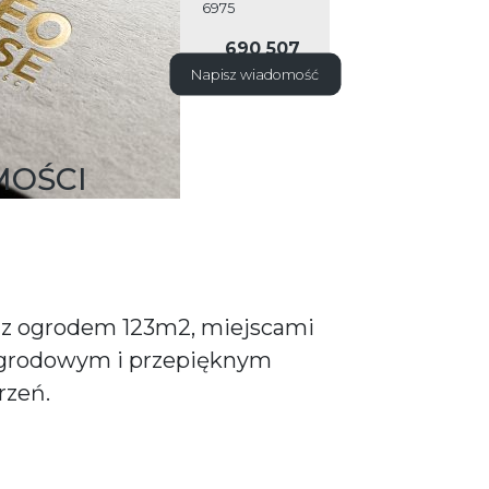
6975
690 507
602
Napisz wiadomość
MOŚCI
z ogrodem 123m2, miejscami
grodowym i przepięknym
rzeń.