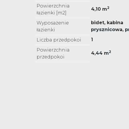
Powierzchnia
2
4,10 m
łazienki [m2]
bidet, kabina
Wyposażenie
prysznicowa, p
łazienki
1
Liczba przedpokoi
Powierzchnia
2
4,44 m
przedpokoi