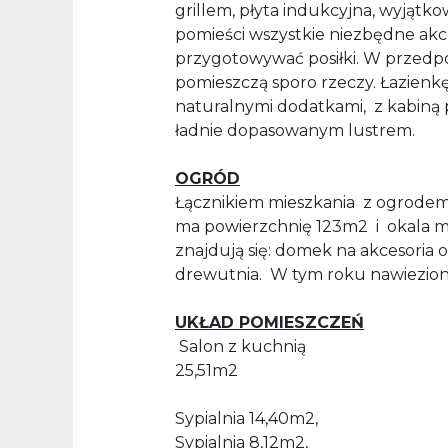
grillem, płyta indukcyjna, wyjątk
pomieści wszystkie niezbędne akc
przygotowywać posiłki. W przedp
pomieszczą sporo rzeczy. Łazienk
naturalnymi dodatkami, z kabiną p
ładnie dopasowanym lustrem.
OGRÓD
Łącznikiem mieszkania
z ogrodem
ma powierzchnię 123m2 i
okala m
znajdują się: domek na akcesoria o
drewutnia. W tym roku nawieziono
UKŁAD POMIESZCZEŃ
Salon z kuchnią
25,51m2
Sypialnia 14,40m2,
Sypialnia 8,12m2,