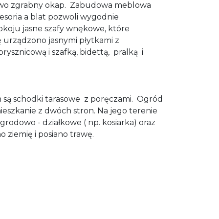
owo zgrabny okap.
Zabudowa meblowa
esoria a blat pozwoli wygodnie
okoju jasne szafy wnękowe, które
ę urządzono jasnymi płytkami z
rysznicową i szafką, bidettą,
pralką i
 są schodki tarasowe
z poręczami. Ogród
ieszkanie z dwóch stron. Na jego terenie
grodowo - działkowe ( np. kosiarka) oraz
 ziemię i posiano trawę.