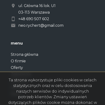
ul. Główna 16 lok. U1
03-113 Warszawa
+48 690 507 602
neo.rychert@gmail.com
menu
Strona główna
O firmie
Oferty
Zgłoszenia
Ta strona wykorzystuje pliki cookies w celach
Notatnik
statystycznych oraz w celu dostosowania
Kontakt
naszych serwisów do indywidualnych
Rodo
potrzeb klientów. Zmiany ustawień
dotyczących plików cookie można dokonać w