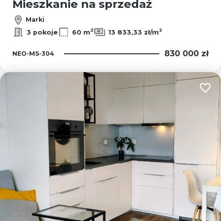
Mieszkanie na sprzedaż
Marki
2
2
3 pokoje
60 m
13 833,33 zł/m
830 000 zł
NEO-MS-304
Dodaj