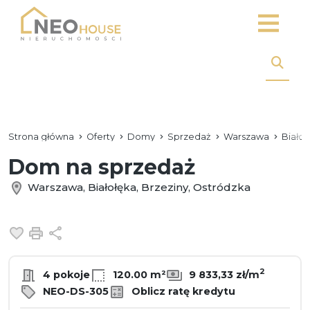
Strona główna
Oferty
Domy
Sprzedaż
Warszawa
Białoł
Dom na sprzedaż
Warszawa, Białołęka, Brzeziny, Ostródzka
Dodaj do ulubionych
Drukuj
Udostępnij
2
4 pokoje
120.00 m²
9 833,33 zł/m
NEO-DS-305
Oblicz ratę kredytu