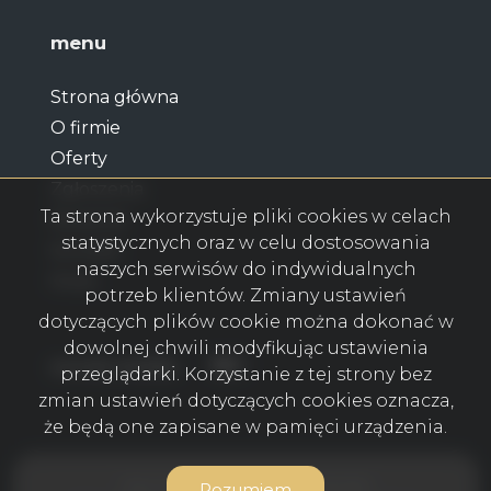
menu
Strona główna
O firmie
Oferty
Zgłoszenia
Ta strona wykorzystuje pliki cookies w celach
Notatnik
statystycznych oraz w celu dostosowania
Kontakt
naszych serwisów do indywidualnych
Rodo
potrzeb klientów. Zmiany ustawień
dotyczących plików cookie można dokonać w
dowolnej chwili modyfikując ustawienia
Facebook
Facebook
social media
przeglądarki. Korzystanie z tej strony bez
zmian ustawień dotyczących cookies oznacza,
że będą one zapisane w pamięci urządzenia.
Neo House Nieruchomości © 2026
Rozumiem