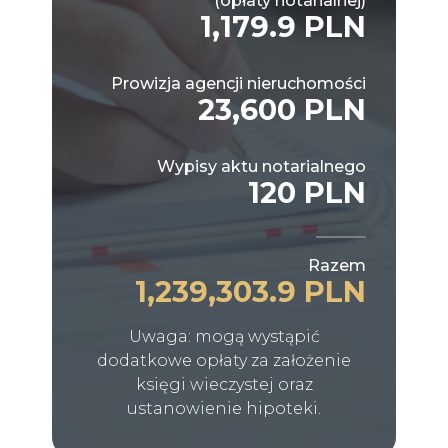
(opłaty notarialnej)
1,179.9 PLN
Prowizja agencji nieruchomości
23,600 PLN
Wypisy aktu notarialnego
120 PLN
Razem
1,239,303.9 PLN
Uwaga: mogą wystąpić
dodatkowe opłaty za założenie
księgi wieczystej oraz
ustanowienie hipoteki.