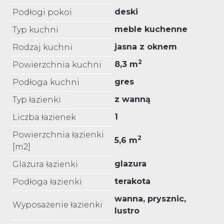
deski
Podłogi pokoi
meble kuchenne
Typ kuchni
jasna z oknem
Rodzaj kuchni
2
8,3 m
Powierzchnia kuchni
gres
Podłoga kuchni
z wanną
Typ łazienki
1
Liczba łazienek
Powierzchnia łazienki
2
5,6 m
[m2]
glazura
Glazura łazienki
terakota
Podłoga łazienki
wanna, prysznic,
Wyposażenie łazienki
lustro