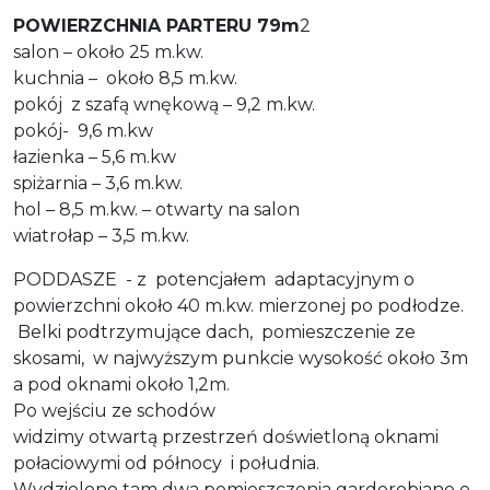
POWIERZCHNIA PARTERU 79m
2
salon – około 25 m.kw.
kuchnia – około 8,5 m.kw.
pokój z szafą wnękową – 9,2 m.kw.
pokój- 9,6 m.kw
łazienka – 5,6 m.kw
spiżarnia – 3,6 m.kw.
hol – 8,5 m.kw. – otwarty na salon
wiatrołap – 3,5 m.kw.
PODDASZE - z potencjałem adaptacyjnym o
powierzchni około 40 m.kw. mierzonej po podłodze.
Belki podtrzymujące dach, pomieszczenie ze
skosami, w najwyższym punkcie wysokość około 3m
a pod oknami około 1,2m.
Po wejściu ze schodów
widzimy otwartą przestrzeń doświetloną oknami
połaciowymi od północy i południa.
Wydzielono tam dwa pomieszczenia garderobiane o