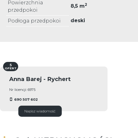
Powierzchnia
2
8,5 m
przedpokoi
deski
Podłoga przedpokoi
5
OFERT
Anna Barej - Rychert
Nr licencji: 6975
690 507 602
Napisz wiadomość