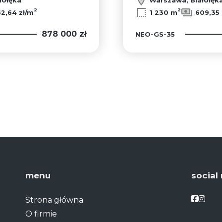
2
2
2,64 zł/m
1 230 m
609,35 
878 000 zł
NEO-GS-35
menu
social
Facebo
Face
Strona główna
O firmie