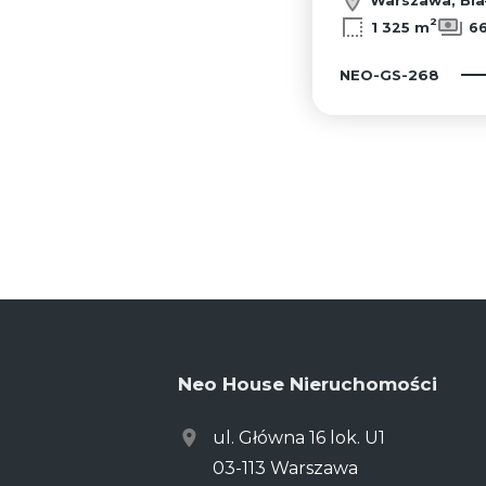
2
1 325 m
66
NEO-GS-268
Neo House Nieruchomości
ul. Główna 16 lok. U1
03-113 Warszawa