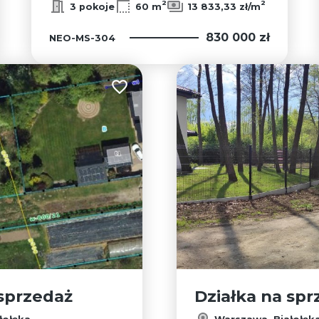
2
2
3 pokoje
60 m
13 833,33 zł/m
830 000 zł
NEO-MS-304
Dodaj do ulubionych
 sprzedaż
Działka na spr
łołęka
Warszawa, Białołęk