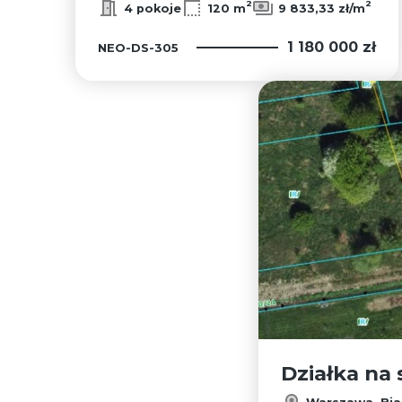
2
2
4 pokoje
120 m
9 833,33 zł/m
1 180 000 zł
NEO-DS-305
Działka na
Warszawa, Bia