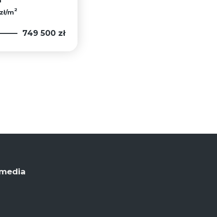
2
zł/m
749 500 zł
 media
ok
book