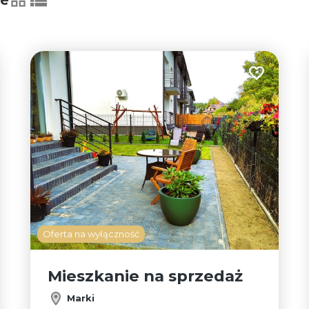
ie
tabela
lista
 do ulubionych
Dodaj do u
Oferta na wyłączność
Mieszkanie na sprzedaż
Marki