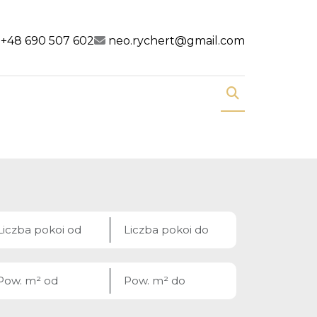
al link
cial link
+48 690 507 602
neo.rychert@gmail.com