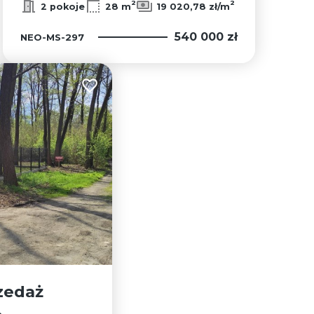
2
2
2 pokoje
28 m
19 020,78 zł/m
540 000 zł
NEO-MS-297
Dodaj do ulubionych
zedaż
a