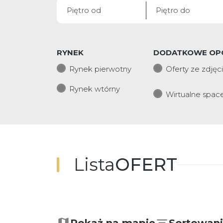
RYNEK
DODATKOWE OP
Rynek pierwotny
Oferty ze zdjęc
Rynek wtórny
Wirtualne spac
Lista
OFERT
+