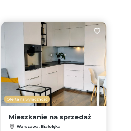
lubionych
Dodaj do ulubion
Oferta na wyłączność
Mieszkanie na sprzedaż
Warszawa, Białołęka
Leaflet
|
© OpenMapTiles
© OpenStreetMap contributors