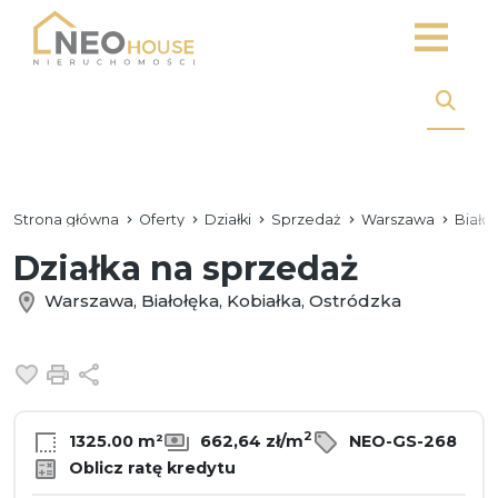
Strona główna
Oferty
Działki
Sprzedaż
Warszawa
Biało
Działka na sprzedaż
Warszawa, Białołęka, Kobiałka, Ostródzka
Dodaj do ulubionych
Drukuj
Udostępnij
2
1325.00 m²
662,64 zł/m
NEO-GS-268
Oblicz ratę kredytu