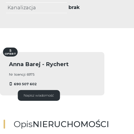
brak
Kanalizacja
5
OFERT
Anna Barej - Rychert
Nr licencji: 6975
690 507 602
Napisz wiadomość
Opis
NIERUCHOMOŚCI