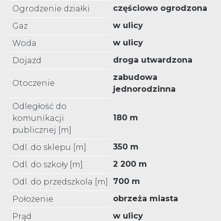
częściowo ogrodzona
Ogrodzenie działki
w ulicy
Gaz
w ulicy
Woda
droga utwardzona
Dojazd
zabudowa
Otoczenie
jednorodzinna
Odległość do
180 m
komunikacji
publicznej [m]
350 m
Odl. do sklepu [m]
2 200 m
Odl. do szkoły [m]
700 m
Odl. do przedszkola [m]
obrzeża miasta
Położenie
w ulicy
Prąd