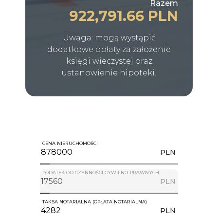
Razem
922,791.66 PLN
Uwaga: mogą wystąpić
dodatkowe opłaty za założenie
księgi wieczystej oraz
ustanowienie hipoteki.
CENA NIERUCHOMOŚCI
PLN
PODATEK OD CZYNNOŚCI CYWILNO-PRAWNYCH
PLN
TAKSA NOTARIALNA (OPŁATA NOTARIALNA)
PLN