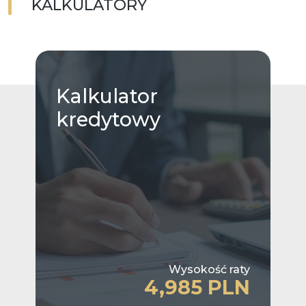
KALKULATORY
Kalkulator
kredytowy
Wysokość raty
4,985 PLN