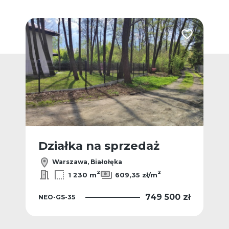
Dodaj do ulub
Działka na sprzedaż
Warszawa, Białołęka
2
2
1 230 m
609,35 zł/m
749 500 zł
NEO-GS-35